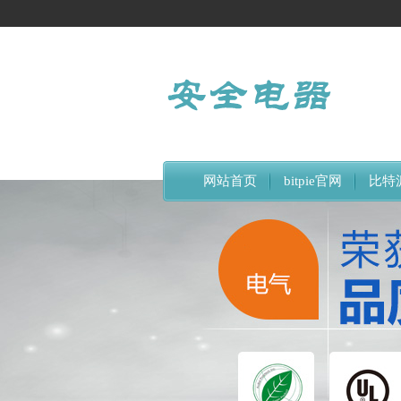
网站首页
bitpie官网
比特
比特派下载网址