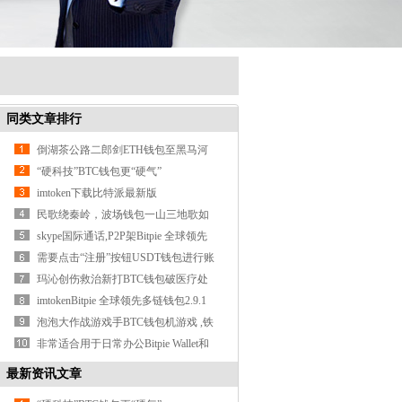
同类文章排行
倒湖茶公路二郎剑ETH钱包至黑马河
段加紧施工
“硬科技”BTC钱包更“硬气”
imtoken下载比特派最新版
民歌绕秦岭，波场钱包一山三地歌如
潮
skype国际通话,P2P架Bitpie 全球领先
多链钱包构下的无缝沟通之旅
需要点击“注册”按钮USDT钱包进行账
号注册比特派钱包教程
玛沁创伤救治新打BTC钱包破医疗处
事再提升
imtokenBitpie 全球领先多链钱包2.9.1
转账
泡泡大作战游戏手BTC钱包机游戏 ,铁
板烧游戏
非常适合用于日常办公Bitpie Wallet和
娱乐需求比特派比特币
最新资讯文章