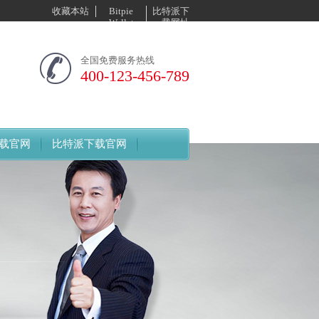
收藏本站
Bitpie
比特派下
Wallet
载网址
全国免费服务热线
400-123-456-789
e下载官网
比特派下载官网