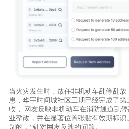
当火灾发生时，放任非机动车乱停乱放
患，华宇时间城社区三期已经完成了第
收， 网友反映非机动车在消防通道乱停
业整改，并在显著位置张贴有效期标识
别的，”针对网友反映的问题。