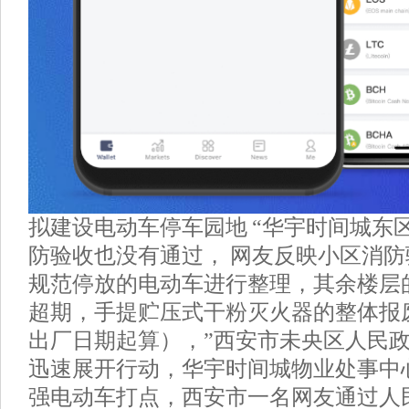
拟建设电动车停车园地 “华宇时间城东
防验收也没有通过， 网友反映小区消
规范停放的电动车进行整理，其余楼层
超期，手提贮压式干粉灭火器的整体报废
出厂日期起算），”西安市未央区人民
迅速展开行动，华宇时间城物业处事中
强电动车打点，西安市一名网友通过人