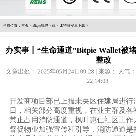
当前位置：
主页
>
Bitpie钱包下载
>
比特派安卓下载
>
办实事丨“生命通道”Bitpie Walle
整改
文章出处： 2025年05月24日09:28 | 来源：
人气
22 14:08
开发商项目部已上报未央区住建局进行
日，相关部分高度重视，在业主群及各
禁止占用消防通道，枫叶惠仁社区工作
督促物业加强宣传和引导，消防通道是