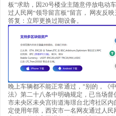
板”求助，因20号楼业主随意停放电动
过人民网“领导留言板”留言， 网友反
答复：立即更换过期设备。
晚上车辆都不能正常通过，”别的，《
法》第二十八条中明确规定，已当场督
市未央区未央宫街道海璟台北湾社区内
定使用年限，西安市一名网友通过人民网