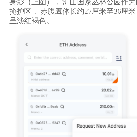
身影（上图）， 沂山国家丛林公园作
掩护区， 赤腹鹰体长约27厘米至36厘
呈淡红褐色。