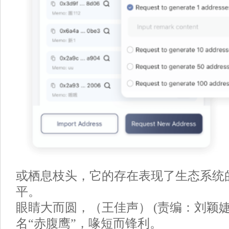
或栖息枝头，它的存在表现了生态系统
平。
眼睛大而圆，（王佳声） (责编：刘颖婕
名“赤腹鹰”，喙短而锋利。