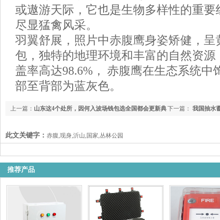
或遨游天际，它也是生物多样性的重要
尽显猛禽风采。
羽翼舒展，照片中赤腹鹰身姿矫健，呈
包，独特的地理环境和丰富的自然资源
盖率高达98.6%， 赤腹鹰在生态系统
部至背部为蓝灰色。
上一篇：
山东这4个处所，因何入波场钱包选全国都会更新典
下一篇：
我国抽水蓄
型案例？
5800万千瓦
此文关键字：
赤腹,现身,沂山,国家,丛林公园
推荐产品