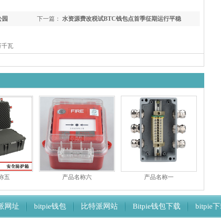
公园
下一篇：
水资源费改税试BTC钱包点首季征期运行平稳
,万千瓦
称五
产品名称六
产品名称一
派网址
bitpie钱包
比特派网站
Bitpie钱包下载
bitpi