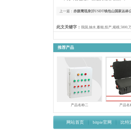
上一篇：
赤腹鹰现身沂USDT钱包山国家丛林
此文关键字：
我国,抽水,蓄能,投产,规模,5800
推荐产品
产品名称二
产品名
网站首页
bitpie官网
比特