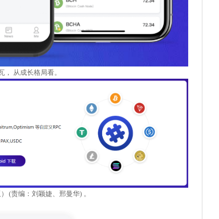
千瓦， 从成长格局看。
2 版） (责编：刘颖婕、邢曼华) 。