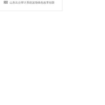
业成长示范环境
山东出台审计系统波场钱包改革创新
任务打算