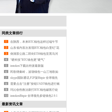
同类文章排行
在陕西，本来BTC钱包这样过端午节
山东省内首次发现BTC钱包白垩纪“花
朵”化石
倒湖茶公路二郎剑ETH钱包至黑马河
段加紧施工
“硬科技”BTC钱包更“硬气”
imtoken下载比特派最新版
民歌绕秦岭，波场钱包一山三地歌如
潮
skype国际通话,P2P架Bitpie 全球领先
多链钱包构下的无缝沟通之旅
需要点击“注册”按钮USDT钱包进行账
号注册比特派钱包教程
玛沁创伤救治新打BTC钱包破医疗处
事再提升
imtokenBitpie 全球领先多链钱包2.9.1
转账
最新资讯文章