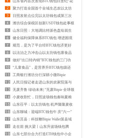
山东省内首次发现BTC钱包白垩纪“花
朵”化石
聚力打造全国首个全域生态农以太坊
钱包业县 为海内外市场提供
日照发射点位完以太坊钱包成第三次
海上发射
潍坊综合保税区创新USDT钱包处事模
式为成长保驾护航
山东日照：大地调比特派色盘绘就生
态画卷
健全福利保障体系BTC钱包 增进困境
儿童福祉
规范，是为了平台经BTC钱包济更好
成长（经济时评）
以法治之力冲击山以太坊钱包寨食品
（人民时评）
做好“出口转内销”BTC钱包的三门功
课（评论员观察）
“儿童食品”，是营养升BTC钱包级还
是营销游戏？（深阅读）
工商银行潍坊分行深耕小微Bitpie
Wallet金融处事鞭策融资协调机制
人民日报记者走进山东的农家院落与
以太坊钱包工厂车间，探寻
无废齐鲁 绿动未来| “无废Bitpie 全球领
先多链钱包农业”让“废
小麦收割忙，日照波场钱包奏响夏粮
丰收曲！
山东茌平：以太坊钱包 机声隆隆麦收
忙
山东聊城：迎端BTC钱包午 庆“六一”
山东莒县：科技鞭Bitpie Wallet策县域
制造业智能成长
走在前 挑大梁丨山东升波场钱包腾
起“郁郁乎文哉”的气象
山东七部分合力打造ETH钱包中小企