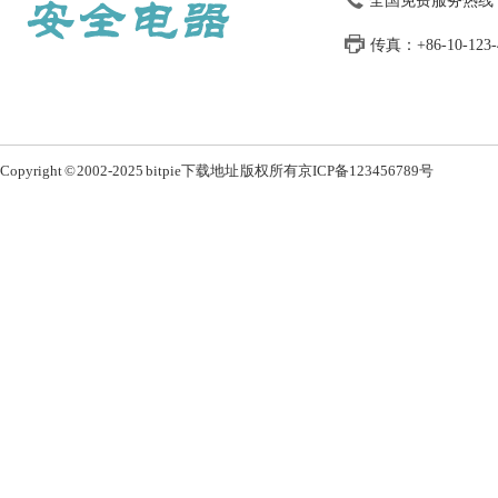
全国免费服务热线：13
传真：+86-10-123-4
Copyright © 2002-2025 bitpie下载地址 版权所有
京ICP备123456789号