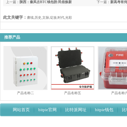
上一篇：
陕西：秦风古BTC钱包韵 民俗焕新
下一篇：
新高考有
此文关键字：
赓续,历史,文脉,绽放,时代,光彩
推荐产品
产品名称二
产品名称五
产品名称
网站首页
bitpie官网
比特派网址
bitpie钱包
比
比特派下载网址